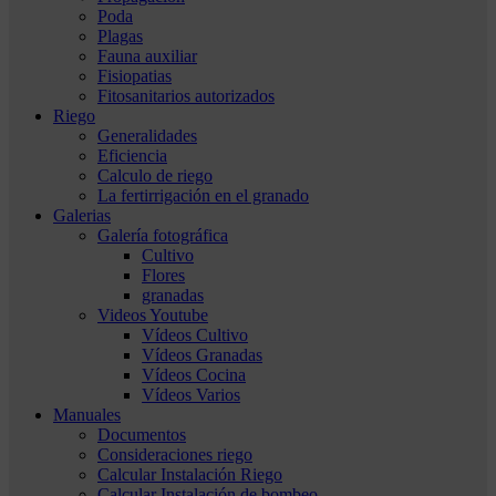
Poda
Plagas
Fauna auxiliar
Fisiopatias
Fitosanitarios autorizados
Riego
Generalidades
Eficiencia
Calculo de riego
La fertirrigación en el granado
Galerias
Galería fotográfica
Cultivo
Flores
granadas
Videos Youtube
Vídeos Cultivo
Vídeos Granadas
Vídeos Cocina
Vídeos Varios
Manuales
Documentos
Consideraciones riego
Calcular Instalación Riego
Calcular Instalación de bombeo