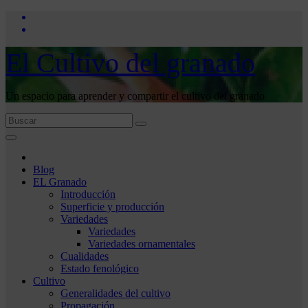
Saltar
al
contenido
El Cultivo del granado
Un espacio para aprender y compartir el cultivo del granado
Blog
EL Granado
Introducción
Superficie y producción
Variedades
Variedades
Variedades ornamentales
Cualidades
Estado fenológico
Cultivo
Generalidades del cultivo
Propagación