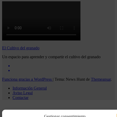
El Cultivo del granado
Un espacio para aprender y compartir el cultivo del granado
Funciona gracias a WordPress
|
Tema: News Hunt de
Themeansar
.
Información General
Aviso Legal
Contactar
Gestionar consentimiento