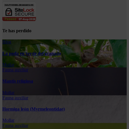
Te has perdido
Blog
La poda en verde del granado
Mollar
Fauna auxiliar
Mantis religiosa
Mollar
Fauna auxiliar
Hormiga león (Myrmeleontidae)
Mollar
Fauna auxiliar